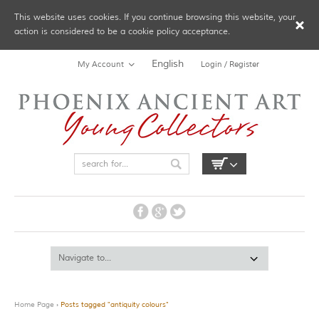
This website uses cookies. If you continue browsing this website, your
action is considered to be a cookie policy acceptance.
English
My Account
Login / Register
Home Page
›
Posts tagged "antiquity colours"